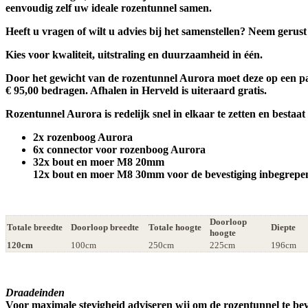
eenvoudig zelf uw ideale rozentunnel samen.
Heeft u vragen of wilt u advies bij het samenstellen? Neem gerus
Kies voor kwaliteit, uitstraling en duurzaamheid in één.
Door het gewicht van de rozentunnel Aurora moet deze op een 
€ 95,00 bedragen. Afhalen in Herveld is uiteraard gratis.
Rozentunnel Aurora is redelijk snel in elkaar te zetten en bestaat 
2x rozenboog Aurora
6x connector voor rozenboog Aurora
32x bout en moer M8 20mm
12x bout en moer M8 30mm voor de bevestiging inbegrep
Doorloop
Totale breedte
Doorloop breedte
Totale hoogte
Diepte
hoogte
120cm
100cm
250cm
225cm
196cm
Draadeinden
Voor maximale stevigheid adviseren wij om de rozentunnel te bev