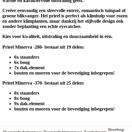
warme en karaktervolle uitstraling geeft.
Creëer eenvoudig een sfeervolle entree, romantisch tuinpad of
groene blikvanger. Het prieel is perfect als klimhulp voor rozen
en andere klimplanten, maar dankzij het stijlvolle design ook
zonder beplanting een echte eyecatcher.
Kies voor kwaliteit, uitstraling en duurzaamheid in één.
Prieel Minerva -280- bestaat uit 19 delen:
6x staanders
6x boog
7x dak-element
bouten en moeren voor de bevestiging inbegrepen!
Prieel Minerva -370- bestaat uit 25 delen:
8x staanders
8x boog
9x dak-element
bouten en moeren voor de bevestiging inbegrepen!
Doorloop
Doorsnede buitenmaat
Doorsnede binnenmaat
Totale hoogte